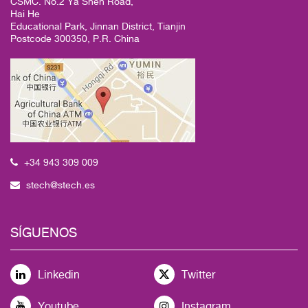
CSMC. No.2 Ya Shen Road,
Hai He
Educational Park, Jinnan District, Tianjin
Postcode 300350, P.R. China
+34 943 309 009
stech@stech.es
SÍGUENOS
Linkedin
Twitter
Youtube
Instagram