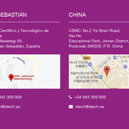
SEBASTIÁN
CHINA
ientífico y Tecnológico de
CSMC. No.2 Ya Shen Road,
a
Hai He
keletegi 59,
Educational Park, Jinnan District,
an Sebastián, España.
Postcode 300350, P.R. China
+34 943 309 009
943 309 009
stech@stech.es
h@stech.es