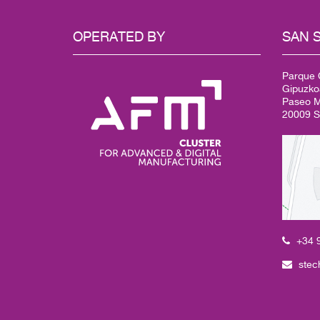
OPERATED BY
SAN 
Parque C
Gipuzko
Paseo Mi
20009 S
+34 
stec