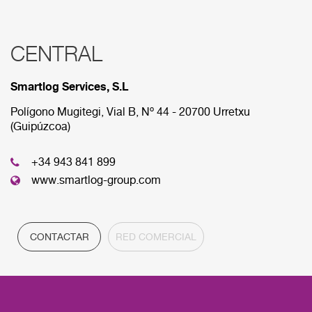
CENTRAL
RED COMERCIAL
Smartlog Services, S.L
A continuación se muestran las diferens sedes que
componen nuestra red comercial.
Polígono Mugitegi, Vial B, Nº 44 - 20700 Urretxu
(Guipúzcoa)
CENTRAL
+34 943 841 899
www.smartlog-group.com
CONTACTAR
RED COMERCIAL