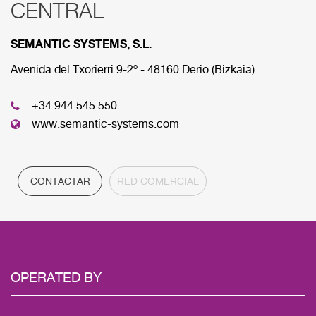
CENTRAL
RED COMERCIAL
SEMANTIC SYSTEMS, S.L.
A continuación se muestran las diferens sedes que
componen nuestra red comercial.
Avenida del Txorierri 9-2º - 48160 Derio (Bizkaia)
+34 944 545 550
CENTRAL
www.semantic-systems.com
CONTACTAR
RED COMERCIAL
OPERATED BY