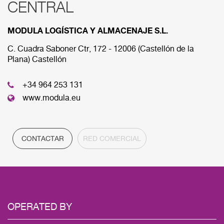
CENTRAL
RED COMERCIAL
MODULA LOGÍSTICA Y ALMACENAJE S.L.
A continuación se muestran las diferens sedes que
componen nuestra red comercial.
C. Cuadra Saboner Ctr, 172 - 12006 (Castellón de la
Plana) Castellón
CENTRAL
+34 964 253 131
www.modula.eu
CONTACTAR
RED COMERCIAL
OPERATED BY