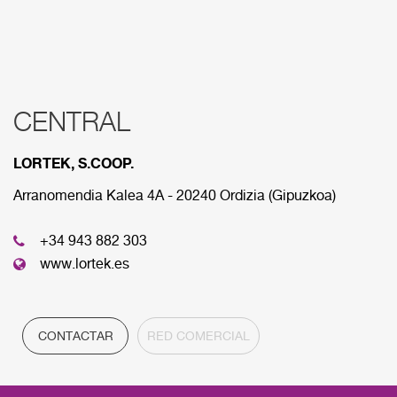
CENTRAL
RED COMERCIAL
LORTEK, S.COOP.
A continuación se muestran las diferens sedes que
componen nuestra red comercial.
Arranomendia Kalea 4A - 20240 Ordizia (Gipuzkoa)
+34 943 882 303
CENTRAL
www.lortek.es
CONTACTAR
RED COMERCIAL