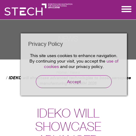
NEWS
Privacy Policy
This site uses cookies to enhance navigation.
By continuing your visit, you accept the
use of
cookies
and our privacy policy.
Home
News
IDEKO will showcase advanced technologies to boost aerospace
Accept
manufacturing at BIEMH 2026
IDEKO WILL
SHOWCASE